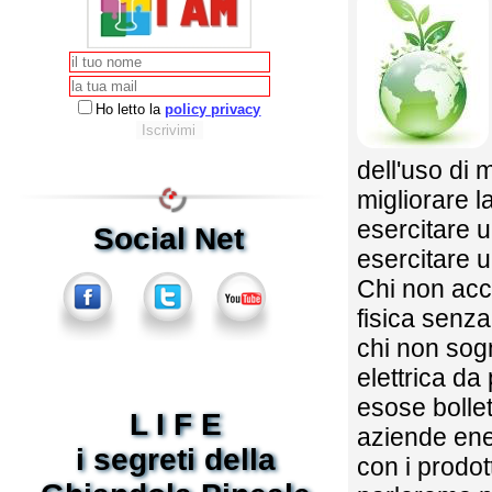
Ho letto la
policy privacy
dell'uso di 
migliorare l
esercitare u
Social Net
esercitare un
Chi non acce
fisica senza
chi non sog
elettrica d
esose bollet
L I F E
aziende ener
i segreti della
con i prodot