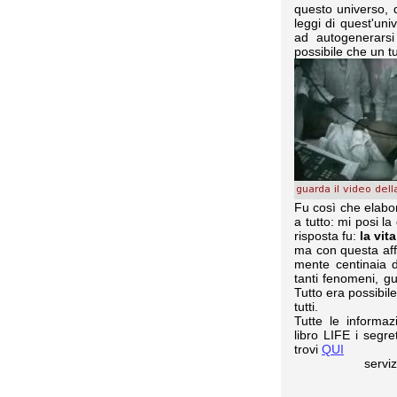
questo universo, 
leggi di quest'un
ad autogenerarsi
possibile che un 
Fu così che elabo
a tutto: mi posi 
risposta fu:
la vita
ma con questa aff
mente centinaia d
tanti fenomeni, g
Tutto era possibile
tutti.
Tutte le informaz
libro LIFE i segr
trovi
QUI
servi