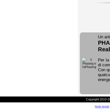
Un arti
PHAS
Real
Per la
di com
Con qu
qualcu
energe
Copyright 2010-2
Note legali